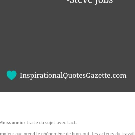
Meissonnier
traite du sujet avec tact.
’ampleur que prend le phénomène de burn-out, les acteurs du travail s