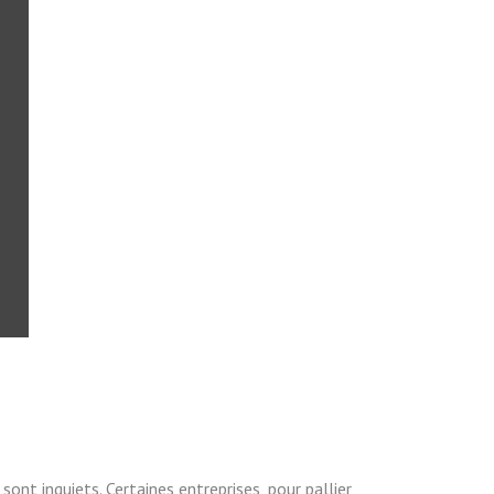
ont inquiets. Certaines entreprises, pour pallier