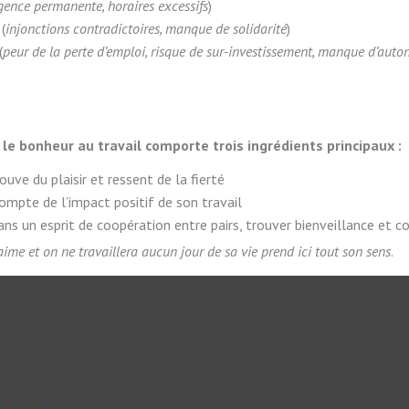
gence permanente, horaires excessifs
)
(
injonctions contradictoires, manque de solidarité
)
(
peur de la perte d’emploi, risque de sur-investissement, manque d’aut
,
le bonheur au travail comporte trois ingrédients principaux :
ouve du plaisir et ressent de la fierté
ompte de l’impact positif de son travail
ns un esprit de coopération entre pairs, trouver bienveillance et co
aime et on ne travaillera aucun jour de sa vie prend ici tout son sens
.