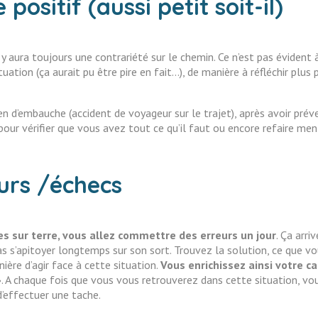
positif (aussi petit soit-il)
 Il y aura toujours une contrariété sur le chemin. Ce n’est pas éviden
ituation (ça aurait pu être pire en fait…), de manière à réfléchir pl
n d’embauche (accident de voyageur sur le trajet), après avoir prév
our vérifier que vous avez tout ce qu’il faut ou encore refaire me
urs /échecs
sur terre, vous allez commettre des erreurs un jour
. Ça arri
as s’apitoyer longtemps sur son sort. Trouvez la solution, ce que v
ère d’agir face à cette situation.
Vous enrichissez ainsi votre ca
»
. A chaque fois que vous vous retrouverez dans cette situation, vo
d’effectuer une tache.