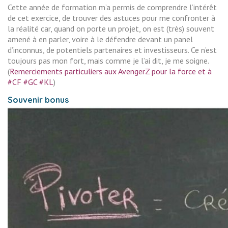
Cette année de formation m’a permis de comprendre l’intérêt
de cet exercice, de trouver des astuces pour me confronter à
la réalité car, quand on porte un projet, on est (très) souvent
amené à en parler, voire à le défendre devant un panel
d’inconnus, de potentiels partenaires et investisseurs. Ce n’est
toujours pas mon fort, mais comme je l’ai dit, je me soigne.
(
Remerciements particuliers aux AvengerZ pour la force et à
#CF #GC #KL
)
Souvenir bonus