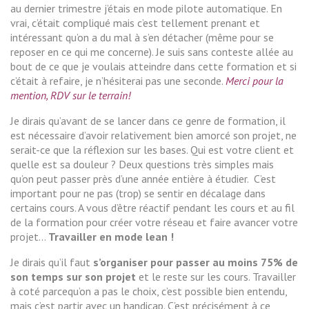
au dernier trimestre j’étais en mode pilote automatique. En
vrai, c’était compliqué mais c’est tellement prenant et
intéressant qu’on a du mal à s’en détacher (même pour se
reposer en ce qui me concerne). Je suis sans conteste allée au
bout de ce que je voulais atteindre dans cette formation et si
c’était à refaire, je n’hésiterai pas une seconde.
Merci pour la
mention, RDV sur le terrain!
Je dirais qu’avant de se lancer dans ce genre de formation, il
est nécessaire d’avoir relativement bien amorcé son projet, ne
serait-ce que la réflexion sur les bases. Qui est votre client et
quelle est sa douleur ? Deux questions très simples mais
qu’on peut passer près d’une année entière à étudier. C’est
important pour ne pas (trop) se sentir en décalage dans
certains cours. A vous d’être réactif pendant les cours et au fil
de la formation pour créer votre réseau et faire avancer votre
projet…
Travailler en mode lean !
Je dirais qu’il faut
s’organiser pour passer au moins 75% de
son temps sur son projet
et le reste sur les cours. Travailler
à coté parcequ’on a pas le choix, c’est possible bien entendu,
mais c’est partir avec un handicap. C’est précisément à ce