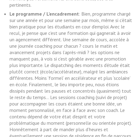
pertinents.
Le programme / L’encadrement
: Bien, programme chargé
sur une année et pour une semaine par mois, même si c’était
bien pratique pour les étudiants en cour d’emploi. Avec le
recul, je pense que c’est une formation qui gagnerait à avoir
un agencement différent. Une semaine de cours, accolée à
une journée coaching pour chacun ? cours le matin et
avancement projets dans l’après-midi ? les options ne
manquent pas, à vois si c’est gérable avec une promotion
plus importante. Le dispatching des moments d’étude était
plutôt correct (école/accélérateur), malgré les ambiances
différentes. Moins ‘formel’ en accélérateur et plus ‘scolaire’
en école. Finalement, le lieu importe peu, nous étions
dissipés pendant les pauses et concentrés (quasiment) tout
le reste du temps… Les sessions coaching (suivi de projet)
pour accompagner les cours étaient une bonne idée, un
moment personnalisé, en face à face avec son coach. Le
contenu dépend de votre état d’esprit et votre
problématique du moment (personnelle ou orientée projet).
Honnêtement à part de mander plus d’heures et
éventuellement une session de résidence en fin de parcours