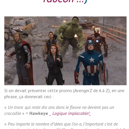
Si on devait présenter cette promo (AvengerZ de A à Z), en une
phrase, ça donnerait ceci :
«
Un tronc qui reste dix ans dans le fleuve ne devient pas un
crocodile
» =
Hawkeye
_ Logique implacable!_
«
Peu importe le nombre d’idées que l’on a, l’important c’est de