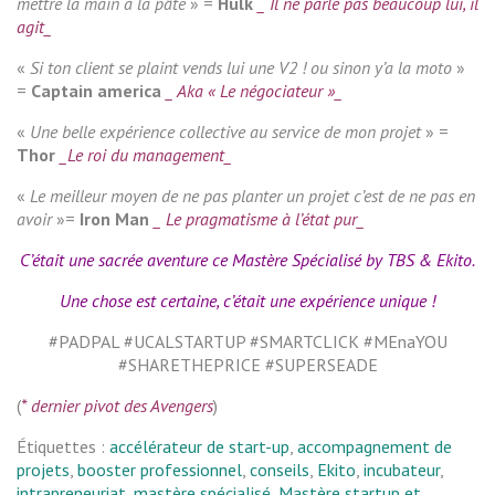
mettre la main à la pâte
» =
Hulk
_ Il ne parle pas beaucoup lui, il
agit_
«
Si ton client se plaint vends lui une V2 ! ou sinon y’a la moto
»
=
Captain america
_ Aka « Le négociateur »_
«
Une belle expérience collective au service de mon projet
» =
Thor
_Le roi du management_
«
Le meilleur moyen de ne pas planter un projet c’est de ne pas en
avoir
»=
Iron Man
_ Le pragmatisme à l’état pur_
C’était une sacrée aventure ce Mastère Spécialisé by TBS & Ekito.
Une chose est certaine, c’était une expérience unique !
#PADPAL #UCALSTARTUP #SMARTCLICK #MEnaYOU
#SHARETHEPRICE #SUPERSEADE
(
* dernier pivot des Avengers
)
Étiquettes :
accélérateur de start-up
,
accompagnement de
projets
,
booster professionnel
,
conseils
,
Ekito
,
incubateur
,
intrapreneuriat
,
mastère spécialisé
,
Mastère startup et