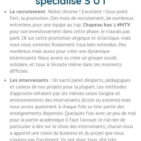
spécialisé S U I
Le recrutement
: Nickel chrome ! Excellent ! Gros point
fort, la promotion. Des mois de recrutement, de nombreux
entretiens pour une équipe au top.
Chapeau bas
à
#MTV
pour son investissement dans cette phase. Je n’aurais pas
parié 2€ sur cette promotion atypique et éclectique, mais
nous nous sommes finalement tous bien entendus. Peu
nombreux mais assez pour créer une dynamique
intéressante. Nous avons su créer un groupe soudé,
solidaire, et tous à l’écoute même dans les moments
difficiles.
Les intervenants
: Un sacré panel d’experts, pédagogues
et curieux de nos projets pour la plupart. Les méthodes
d’approche n’étaient pas les mêmes selon l’origine et
environnements des intervenants (école ou externe) mais
nous avons quasiment à chaque fois su tirer partie des
enseignements dispensés. Quelques fois avec un peu de mal
pour la partie académique il faut l’avouer. Je n’ai rien de
particulier à dire sur le choix des intervenants, chacun nous
a apporté une vision du business et du projet que nous
n’avions pas forcément. Ils ont donc tous, été très