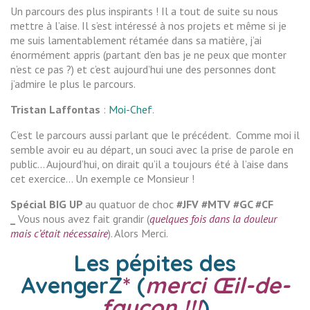
Un parcours des plus inspirants ! Il a tout de suite su nous
mettre à l’aise. Il s’est intéressé à nos projets et même si je
me suis lamentablement rétamée dans sa matière, j’ai
énormément appris (partant d’en bas je ne peux que monter
n’est ce pas ?) et c’est aujourd’hui une des personnes dont
j’admire le plus le parcours.
Tristan Laffontas
:
Moi-Chef
.
C’est le parcours aussi parlant que le précédent. Comme moi il
semble avoir eu au départ, un souci avec la prise de parole en
public… Aujourd’hui, on dirait qu’il a toujours été à l’aise dans
cet exercice… Un exemple ce Monsieur !
Spécial BIG UP
au quatuor de choc
#JFV #MTV #GC #CF
_
Vous nous avez fait grandir (
quelques fois dans la douleur
mais c’était nécessaire
). Alors Merci.
Les pépites des
AvengerZ
*
(
merci Œil-de-
faucon !!!
)