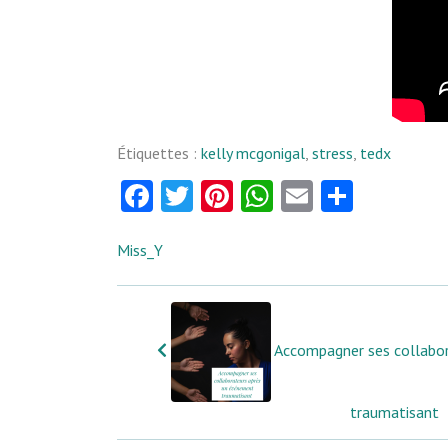
Étiquettes :
kelly mcgonigal
,
stress
,
tedx
Facebook
Twitter
Pinterest
WhatsApp
Email
Partag
Miss_Y
Accompagner ses collabo
traumatisant