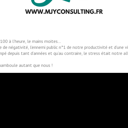
à 100 à l’heure, le mains moites…
 de négativité, l’ennemi public n°1 de notre productivité et d’une vi
mpé depuis tant d’années et qu’au contraire, le stress était notre alli
amboule autant que nous !