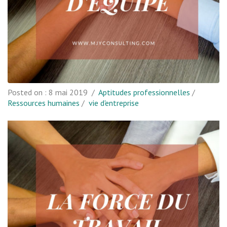
Posted on :
8 mai 2019
/
Aptitudes professionnelles
/
Ressources humaines
/
vie d'entreprise