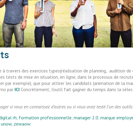
ts
 à travers des exercices types(réalisation de planning, audition de c
es tests de mise en situation, en ligne, dans le processus de recr
ier par exemple), que pour attirer les candidats (animation de la ma
émo par
ICI
Concrètement, l’outil fait gagner du temps dans la sélecti
ager si vous en connaissez d’autres ou si vous avez testé l’un des outils
digital rh
,
formation professionnelle
,
manager 2.0
,
marque employe
,
unow
,
zewaow