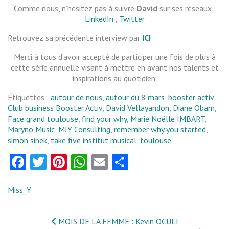
Comme nous, n’hésitez pas à suivre
David
sur ses réseaux :
LinkedIn
,
Twitter
Retrouvez sa précédente interview par
ICI
Merci à tous d’avoir accepté de participer une fois de plus à
cette série annuelle visant à mettre en avant nos talents et
inspirations au quotidien.
Étiquettes :
autour de nous
,
autour du 8 mars
,
booster activ
,
Club business Booster Activ
,
David Vellayandon
,
Diane Obam
,
Face grand toulouse
,
find your why
,
Marie Noëlle IMBART
,
Maryno Music
,
MJY Consulting
,
remember why you started
,
simon sinek
,
take five institut musical
,
toulouse
Facebook
Twitter
Pinterest
WhatsApp
Email
Partager
Miss_Y
MOIS DE LA FEMME : Kevin OCULI