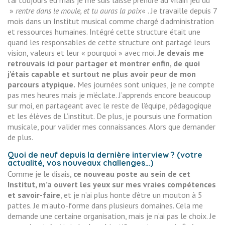
l’ai toujours eu mais je me suis laissé prendre au vilain jeu du
»
rentre dans le moule, et tu auras la paix
« . Je travaille depuis 7
mois dans un Institut musical comme chargé d’administration
et ressources humaines. Intégré cette structure était une
quand les responsables de cette structure ont partagé leurs
vision, valeurs et leur « pourquoi » avec moi.
Je devais me
retrouvais ici pour partager et montrer enfin, de quoi
j’étais capable et surtout ne plus avoir peur de mon
parcours atypique.
Mes journées sont uniques, je ne compte
pas mes heures mais je m’éclate. J’apprends encore beaucoup
sur moi, en partageant avec le reste de l’équipe, pédagogique
et les élèves de L’institut. De plus, je poursuis une formation
musicale, pour valider mes connaissances. Alors que demander
de plus.
Quoi de neuf depuis la dernière interview ? (votre
actualité, vos nouveaux challenges…)
Comme je le disais,
ce nouveau poste au sein de cet
Institut, m’a ouvert les yeux sur mes vraies compétences
et savoir-faire
, et je n’ai plus honte d’être un mouton à 5
pattes. Je m’auto-forme dans plusieurs domaines. Cela me
demande une certaine organisation, mais je n’ai pas le choix. Je