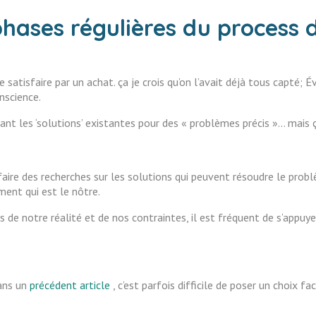
phases régulières du process 
satisfaire par un achat. ça je crois qu’on l’avait déjà tous capté; É
onscience.
nt les ‘solutions’ existantes pour des « problèmes précis »… mais 
faire des recherches sur les solutions qui peuvent résoudre le problè
ement qui est le nôtre.
s de notre réalité et de nos contraintes, il est fréquent de s’appuye
dans un
précédent article
, c’est parfois difficile de poser un choix f