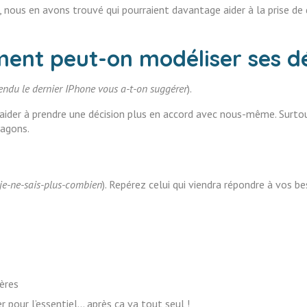
 nous en avons trouvé qui pourraient davantage aider à la prise de d
nt peut-on modéliser ses dé
endu le dernier IPhone vous a-t-on suggérer
).
aider à prendre une décision plus en accord avec nous-même. Surtout 
wagons.
je-ne-sais-plus-combien
). Repérez celui qui viendra répondre à vos be
itères
r pour l’essentiel… après ça va tout seul !