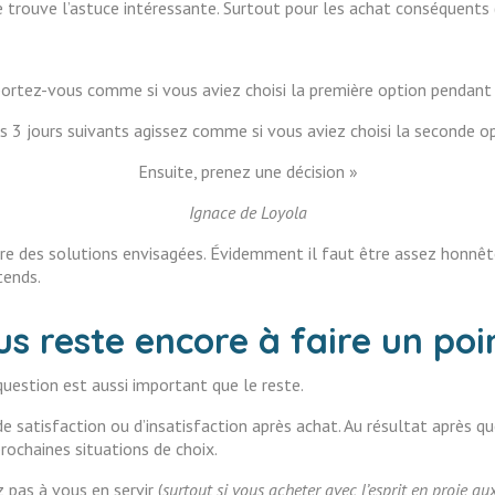
je trouve l’astuce intéressante. Surtout pour les achat conséquent
rtez-vous comme si vous aviez choisi la première option pendant 
es 3 jours suivants agissez comme si vous aviez choisi la seconde op
Ensuite, prenez une décision »
Ignace de Loyola
l’autre des solutions envisagées. Évidemment il faut être assez honn
tends.
nous reste encore à faire un po
 question est aussi important que le reste.
e satisfaction ou d’insatisfaction après achat. Au résultat après 
rochaines situations de choix.
z pas à vous en servir (
surtout si vous acheter avec l’esprit en proie au