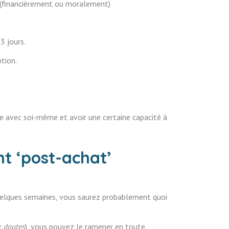
s (financièrement ou moralement)
3 jours.
tion.
ête avec soi-même et avoir une certaine capacité à
int ‘post-achat’
quelques semaines, vous saurez probablement quoi
x doutes
), vous pouvez le ramener en toute