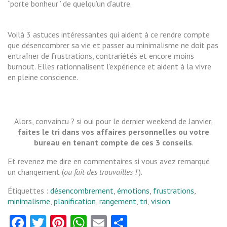
“porte bonheur” de quelqu’un d’autre.
Voilà 3 astuces intéressantes qui aident à ce rendre compte
que désencombrer sa vie et passer au minimalisme ne doit pas
entraîner de frustrations, contrariétés et encore moins
burnout. Elles rationnalisent l’expérience et aident à la vivre
en pleine conscience.
Alors, convaincu ? si oui pour le dernier weekend de Janvier,
faites le tri dans vos affaires personnelles ou votre
bureau en tenant compte de ces 3 conseils
.
Et revenez me dire en commentaires si vous avez remarqué
un changement (
ou fait des trouvailles !
).
Étiquettes :
désencombrement
,
émotions
,
frustrations
,
minimalisme
,
planification
,
rangement
,
tri
,
vision
Facebook
Twitter
Pinterest
WhatsApp
Email
Partager