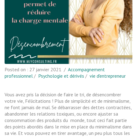
Posted on :
27 janvier 2021
/
Accompagnement
professionnel
/
Psychologie et dérivés
/
vie d'entrepreneur
Vous avez pris la décision de faire le tri, de désencombrer
votre vie, Félicitations ! Plus de simplicité et de minimalisme,
ne font jamais de mal. Se débarrasser des dettes contractées,
abandonner les relations toxiques, ou encore ajuster sa
consommation des produits du monde, tout ceci fait partie
des points abordés dans le mise en place du minimalisme dans
sa vie. Et vous pouvez en tirer avantage, un peu plus tous les